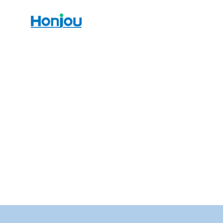
[%title%]
[%article_date_notime_wa%]更新
[%article%]